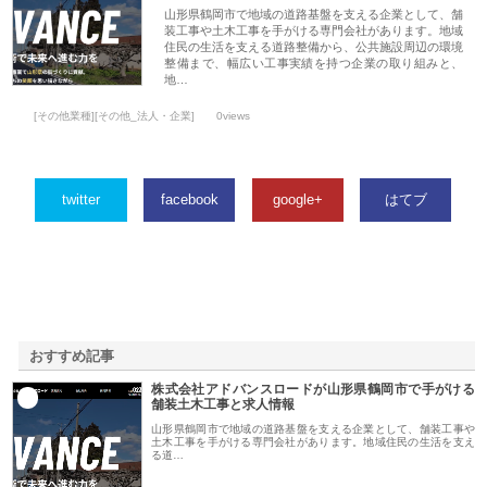
山形県鶴岡市で地域の道路基盤を支える企業として、舗
装工事や土木工事を手がける専門会社があります。地域
住民の生活を支える道路整備から、公共施設周辺の環境
整備まで、幅広い工事実績を持つ企業の取り組みと、
地…
[その他業種][その他_法人・企業]
0views
twitter
facebook
google+
はてブ
おすすめ記事
株式会社アドバンスロードが山形県鶴岡市で手がける
1
舗装土木工事と求人情報
山形県鶴岡市で地域の道路基盤を支える企業として、舗装工事や
土木工事を手がける専門会社があります。地域住民の生活を支え
る道…