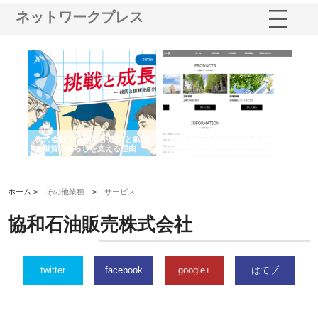
ネットワークプレス
三河
株式会社ナツハラが建設と鋲螺
株式会社メタルエースの企業サ
株
構空
で滋賀の暮らしを支える理由
イトが提供する充実した情報内
み
容とは
ホーム >
その他業種
>
サービス
協和石油販売株式会社
twitter
facebook
google+
はてブ