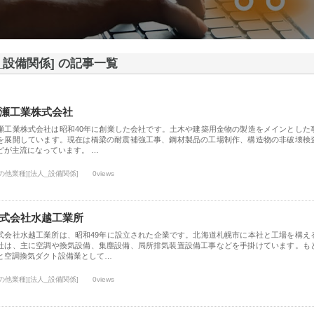
_設備関係] の記事一覧
瀬工業株式会社
瀬工業株式会社は昭和40年に創業した会社です。土木や建築用金物の製造をメインとした
を展開しています。現在は橋梁の耐震補強工事、鋼材製品の工場制作、構造物の非破壊検
どが主流になっています。 …
の他業種][法人_設備関係]
0views
式会社水越工業所
式会社水越工業所は、昭和49年に設立された企業です。北海道札幌市に本社と工場を構え
社は、主に空調や換気設備、集塵設備、局所排気装置設備工事などを手掛けています。も
と空調換気ダクト設備業として…
の他業種][法人_設備関係]
0views