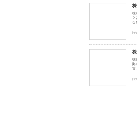
株
株
立
な
[そ
株
株
拠
質
[そ