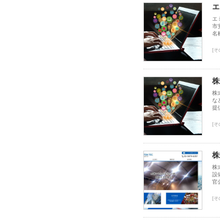
エ
エ
市
名
[そ
株
株
な
提
[そ
株
株
設
官
[そ