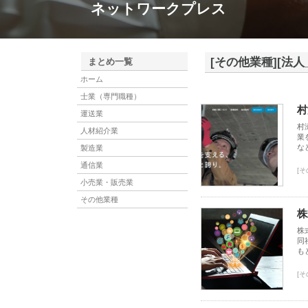
ネットワークプレス
[その他業種][法人
まとめ一覧
ホーム
士業（専門職種）
村
運送業
村
人材紹介業
業
な
製造業
通信業
[そ
小売業・販売業
その他業種
株
株
同
も
[そ