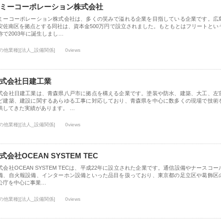
ミーコーポレーション株式会社
ミーコーポレーション株式会社は、多くの笑みで溢れる企業を目指している企業です。広
安佐南区を拠点とする同社は、資本金500万円で設立されました。もともとはフリートとい
称で2003年に誕生しまし…
の他業種][法人_設備関係]
0views
式会社日建工業
式会社日建工業は、青森県八戸市に拠点を構える企業です。塗装や防水、建築、大工、左
ど建築、建設に関するあらゆる工事に対応しており、青森県を中心に数多くの現場で技術
供してきた実績があります。 …
の他業種][法人_設備関係]
0views
式会社OCEAN SYSTEM TEC
式会社OCEAN SYSTEM TECは、平成22年に設立された企業です。通信設備やナースコー
備、自火報設備、インターホン設備といった品目を扱っており、東京都の足立区や葛飾区
公庁を中心に事業…
の他業種][法人_設備関係]
0views