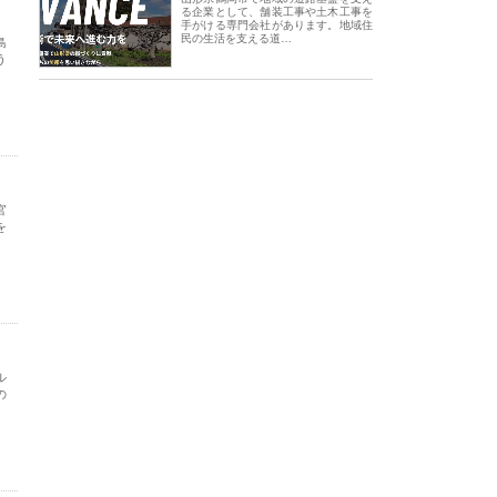
る企業として、舗装工事や土木工事を
手がける専門会社があります。地域住
民の生活を支える道…
島
う
官
を
ル
の