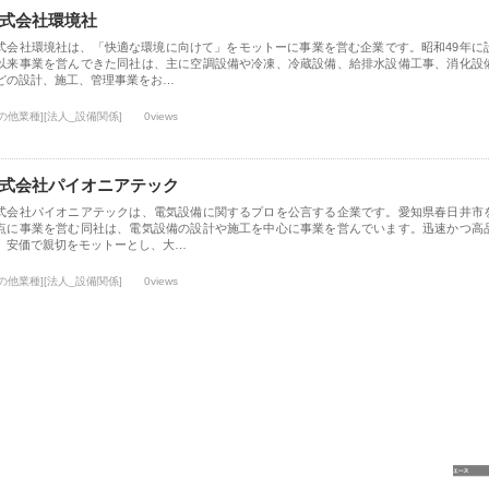
式会社環境社
式会社環境社は、「快適な環境に向けて」をモットーに事業を営む企業です。昭和49年に
以来事業を営んできた同社は、主に空調設備や冷凍、冷蔵設備、給排水設備工事、消化設
どの設計、施工、管理事業をお…
の他業種][法人_設備関係]
0views
式会社パイオニアテック
式会社パイオニアテックは、電気設備に関するプロを公言する企業です。愛知県春日井市
点に事業を営む同社は、電気設備の設計や施工を中心に事業を営んでいます。迅速かつ高
、安価で親切をモットーとし、大…
の他業種][法人_設備関係]
0views