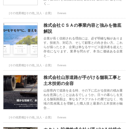
く…
[その他業種][その他_法人・企業]
0views
株式会社ＣＳＡの事業内容と強みを徹底
解説
企業が長く信頼される理由には、必ず明確な軸がありま
す。技術力、対応力、そして顧客との向き合い方。これ
らが揃ったとき、企業は単なるサービス提供者を超えた
存在になります。業界を問わず、本当に価値ある企業
と…
[その他業種][その他_法人・企業]
0views
株式会社山形道路が手がける舗装工事と
土木技術の全容
山形県内で道路を走る時、その下に広がる技術の積み重
ねを意識したことはあるでしょうか。日々の暮らしを支
える舗装路面は、単なるアスファルトの層ではなく、地
域の気候風土を理解した職人技と最新の土木技術が融
合…
[その他業種][その他_法人・企業]
0views