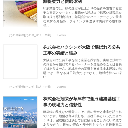
紙提案力と供給体制
印刷業界では、紙の選定が仕上がりの品質を左右する重
要な要素となります。和紙から洋紙まで幅広い紙製品を
取り扱う専門商社は、印刷会社のパートナーとして最適
な素材を見極め、タイミングを逃さず供給する役割を
担…
[その他業種][その他_法人・企業]
0views
株式会社ハクシンが大阪で選ばれる公共
工事の実績と強み
大阪府内で公共工事を担う企業を探す際、実績と技術力
の両面から信頼できるパートナーを見極めることは容易
ではありません。地域社会の基盤を支える土木建設の現
場では、単なる施工能力だけでなく、地域特性への深
い…
[その他業種][その他_法人・企業]
0views
株式会社翔栄が草津市で担う建築基礎工
事の現場力と信頼性
建築物の見えない部分にこそ、街の安全と未来が託され
ています。地盤改良や杭打ち、基礎工事といった土台づ
くりは、完成後には決して目に触れることのない領域で
ありながら、建物の寿命と安全性を左右する最重要工