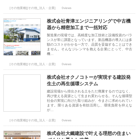
[その他業種][その他_法人・企業]
0views
株式会社青津エンジニアリングで中古機
器から精密加工まで一括対応
製造業の現場では、高精度な加工技術と設備投資のバラ
ンスが常に課題となっています。新品機器の導入には多
額のコストがかかる一方で、品質を妥協することはでき
ません。そんなジレンマを抱える企業にとって、中古
機…
[その他業種][その他_法人・企業]
0views
株式会社オクノコトーが実現する建設発
生土の再生循環システム
建設現場から排出される土をただ廃棄するのではなく、
再び使える資源として生まれ変わらせる。そんな循環型
社会の実現に向けた取り組みが、今まさに求められてい
ます。限りある資源を有効活用し、環境負荷を抑えな
が…
[その他業種][その他_法人・企業]
0views
株式会社大鐵建設で叶える理想の住まい