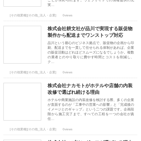
ことが求められます。ウェブサイトでの情報提供の充
実…
[その他業種][その他_法人・企業]
0views
株式会社耕文社が品川で実現する販促物
製作から配送までワンストップ対応
品川という都心のビジネス拠点で、販促物の企画から印
刷、配送までを一貫して任せられる体制があれば、企業
の販促活動はどれほどスムーズになるでしょうか。複数
の業者とのやり取りに費やす時間とコストを削減し、
ク…
[その他業種][その他_法人・企業]
0views
株式会社ナカモトがホテルや店舗の内装
改修で選ばれ続ける理由
ホテルや商業施設の内装改修を検討する際、多くの企業
が直面するのが「工事中の営業への影響」と「完成後の
イメージとのギャップ」という二つの課題です。企画段
階から施工完了まで、すべての工程を一つの会社が責
任…
[その他業種][その他_法人・企業]
0views