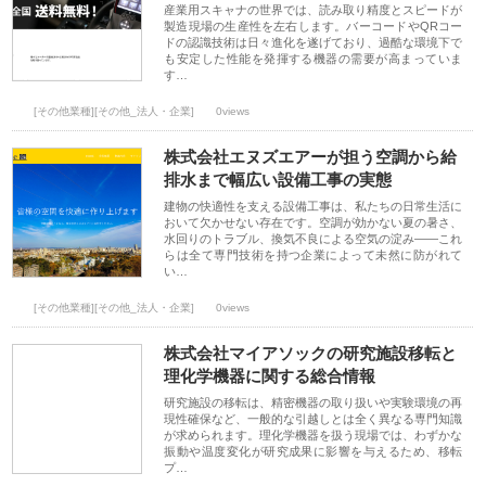
産業用スキャナの世界では、読み取り精度とスピードが
製造現場の生産性を左右します。バーコードやQRコー
ドの認識技術は日々進化を遂げており、過酷な環境下で
も安定した性能を発揮する機器の需要が高まっていま
す…
[その他業種][その他_法人・企業]
0views
株式会社エヌズエアーが担う空調から給
排水まで幅広い設備工事の実態
建物の快適性を支える設備工事は、私たちの日常生活に
おいて欠かせない存在です。空調が効かない夏の暑さ、
水回りのトラブル、換気不良による空気の淀み――これ
らは全て専門技術を持つ企業によって未然に防がれて
い…
[その他業種][その他_法人・企業]
0views
株式会社マイアソックの研究施設移転と
理化学機器に関する総合情報
研究施設の移転は、精密機器の取り扱いや実験環境の再
現性確保など、一般的な引越しとは全く異なる専門知識
が求められます。理化学機器を扱う現場では、わずかな
振動や温度変化が研究成果に影響を与えるため、移転
プ…