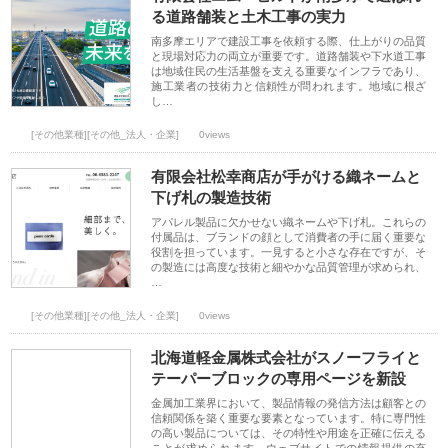
る道路舗装と土木工事の実力
南多摩エリアで建設工事を依頼する際、仕上がりの品質
と現場対応力の両立が重要です。道路舗装や下水道工事
は地域住民の生活基盤を支える重要なインフラであり、
施工業者の技術力と信頼性が問われます。地域に根ざ
し…
[その他業種][その他_法人・企業]
0views
有限会社松幸商店が手がける織ネームと
下げ札の製造技術
アパレル製品に欠かせない織ネームや下げ札。これらの
付属品は、ブランドの顔として消費者の手に届く重要な
役割を担っています。一見すると小さな存在ですが、そ
の製造には高度な技術と細やかな品質管理が求められ、
…
[その他業種][その他_法人・企業]
0views
北海道軽金属株式会社がスノーフライと
テーパーブロックの専用ページを新設
金属加工業界において、製品情報の発信方法は顧客との
信頼関係を築く重要な要素となっています。特に専門性
の高い製品については、その特性や用途を正確に伝える