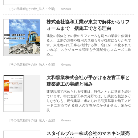
[その他業種][その他_法人・企業]
0views
株式会社協和工業が東京で解体からリフ
ォームまで一括施工できる理由
建物の解体とその後のリフォームを別々の業者に依頼す
ると、工期の調整や費用の見積もりが複雑になりがちで
す。東京都内で工事を検討する際、窓口が一本化されて
いれば、スケジュール管理も予算配分もスムーズに進
め…
[その他業種][その他_法人・企業]
0views
大和窯業株式会社が手がける左官工事と
建築施工の実績と強み
建築現場で求められる技術は、時代とともに進化を続け
ています。特に左官工事の分野では、伝統的な技法を守
りながらも、現代建築に求められる品質基準や施工スピ
ードに対応できる職人の存在が欠かせません。確かな
技…
[その他業種][その他_法人・企業]
0views
スタイルブルー株式会社のマネキン販売