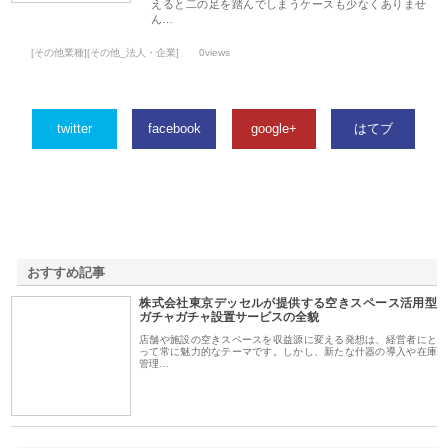
えると二の足を踏んでしまうケースも少なくありませ
ん…
[その他業種][その他_法人・企業]
0views
twitter
facebook
google+
はてブ
おすすめ記事
株式会社東京デッセルが提供する空きスペース活用型
1
ガチャガチャ設置サービスの全貌
店舗や施設の空きスペースを収益源に変える発想は、経営者にと
って常に魅力的なテーマです。しかし、新たな什器の導入や在庫
管理…