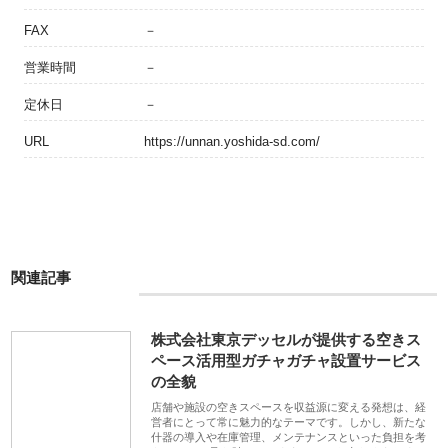
FAX
－
営業時間
－
定休日
－
URL
https://unnan.yoshida-sd.com/
関連記事
株式会社東京デッセルが提供する空きス
ペース活用型ガチャガチャ設置サービス
の全貌
店舗や施設の空きスペースを収益源に変える発想は、経
営者にとって常に魅力的なテーマです。しかし、新たな
什器の導入や在庫管理、メンテナンスといった負担を考