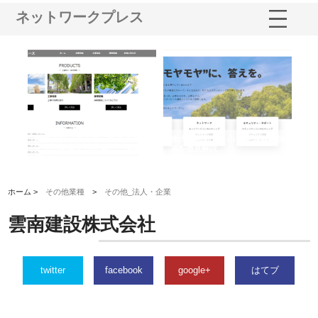
ネットワークプレス
鋲螺
株式会社メタルエースの企業サ
株式会社ＣＳＡの事業内容と強
株
由
イトが提供する充実した情報内
みを徹底解説
装
容とは
ホーム >
その他業種
>
その他_法人・企業
雲南建設株式会社
twitter
facebook
google+
はてブ