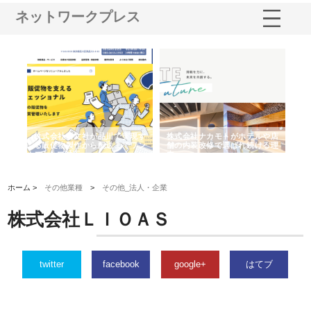
ネットワークプレス
ノー
株式会社耕文社が品川で実現す
株式会社ナカモトがホテルや店
株
の専
る販促物製作から配送までワン
舗の内装改修で選ばれ続ける理
れ
ストップ対応
由
強
ホーム >
その他業種
>
その他_法人・企業
株式会社ＬＩＯＡＳ
twitter
facebook
google+
はてブ