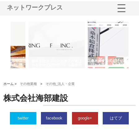
ネットワークプレス
や店
株式会社スプリングエフが選ば
桑木給食株式会社が福山市で選
株
る理
れる理由とOEMアパレル製造の
ばれる手作り弁当配達の理由
れ
強み
ホーム >
その他業種
>
その他_法人・企業
株式会社海部建設
twitter
facebook
google+
はてブ