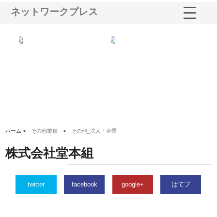
ネットワークプレス
ｎｙ
株式会社アセットイノベーショ
庭楽株式会社が知多半島と三河
株
でき
ンのワンルーム投資で始める資
と名古屋で叶える理想の外構空
で
産形成と老後準備
間
ホーム >
その他業種
>
その他_法人・企業
株式会社堂本組
twitter
facebook
google+
はてブ