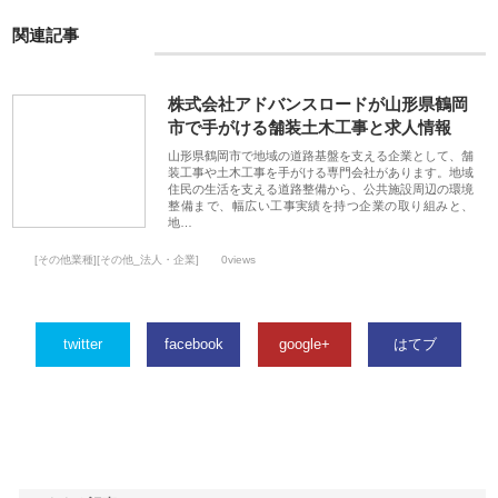
関連記事
株式会社アドバンスロードが山形県鶴岡
市で手がける舗装土木工事と求人情報
山形県鶴岡市で地域の道路基盤を支える企業として、舗
装工事や土木工事を手がける専門会社があります。地域
住民の生活を支える道路整備から、公共施設周辺の環境
整備まで、幅広い工事実績を持つ企業の取り組みと、
地…
[その他業種][その他_法人・企業]
0views
twitter
facebook
google+
はてブ