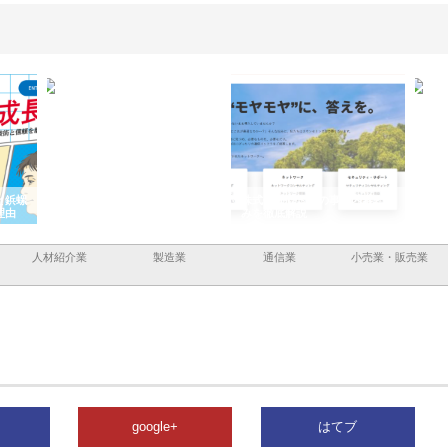
と鋲螺
株式会社メタルエースの企業サ
株式会社ＣＳＡの事業内容と強
株式
理由
イトが提供する充実した情報内
みを徹底解説
装工
容とは
人材紹介業
製造業
通信業
小売業・販売業
google+
はてブ