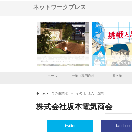
ネットワークプレス
アセットイノベーショ
庭楽株式会社が知多半島と三河
株式会社ナツハラが建設
ルーム投資で始める資
と名古屋で叶える理想の外構空
で滋賀の暮らしを支える
老後準備
間
ホーム
士業（専門職種）
運送業
ホーム >
その他業種
>
その他_法人・企業
株式会社坂本電気商会
twitter
facebook