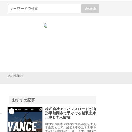
会社山形道路が手がける舗
ホクシン設備株式会社が手がけ
株式会社東京シー・
事と土木技術の全容
る給排水空調消火設備工事の実
のGISインフラ管理
績と強み
入メリット
その他業種
おすすめ記事
株式会社アドバンスロードが山
1
形県鶴岡市で手がける舗装土木
工事と求人情報
山形県鶴岡市で地域の道路基盤を支え
る企業として、舗装工事や土木工事を
手がける専門会社があります。地域住