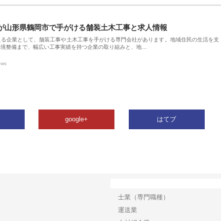
が山形県鶴岡市で手がける舗装土木工事と求人情報
える企業として、舗装工事や土木工事を手がける専門会社があります。地域住民の生活を支
環境整備まで、幅広い工事実績を持つ企業の取り組みと、地…
ews
google+
はてブ
カテゴリー
士業（専門職種）
運送業