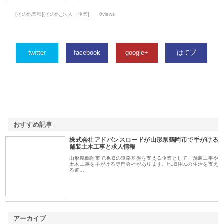
[その他業種][その他_法人・企業]
0views
twitter
facebook
google+
はてブ
おすすめ記事
株式会社アドバンスロードが山形県鶴岡市で手がける
1
舗装土木工事と求人情報
山形県鶴岡市で地域の道路基盤を支える企業として、舗装工事や
土木工事を手がける専門会社があります。地域住民の生活を支え
る道…
アーカイブ