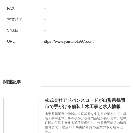
FAX
－
営業時間
－
定休日
－
URL
https://www.yamato1997.com/
関連記事
株式会社アドバンスロードが山形県鶴岡
市で手がける舗装土木工事と求人情報
山形県鶴岡市で地域の道路基盤を支える企業として、舗
装工事や土木工事を手がける専門会社があります。地域
住民の生活を支える道路整備から、公共施設周辺の環境
整備まで、幅広い工事実績を持つ企業の取り組みと、
地…