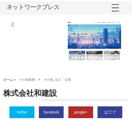
ネットワークプレス
多摩
有限会社松幸商店が手がける織
北海道軽金属株式会社がスノー
株
工事
ネームと下げ札の製造技術
フライとテーパーブロックの専
る
用ページを新設
ス
ホーム >
その他業種
>
その他_法人・企業
株式会社和建設
twitter
facebook
google+
はてブ