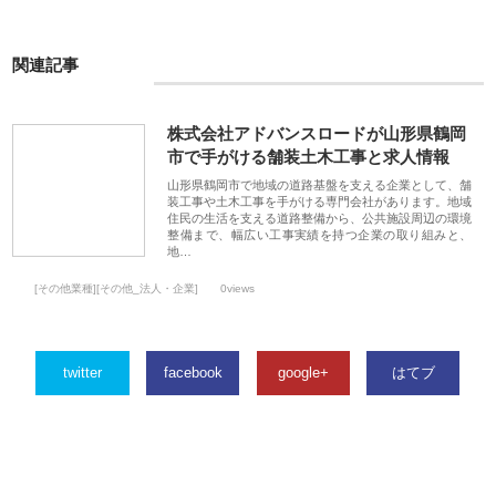
関連記事
株式会社アドバンスロードが山形県鶴岡
市で手がける舗装土木工事と求人情報
山形県鶴岡市で地域の道路基盤を支える企業として、舗
装工事や土木工事を手がける専門会社があります。地域
住民の生活を支える道路整備から、公共施設周辺の環境
整備まで、幅広い工事実績を持つ企業の取り組みと、
地…
[その他業種][その他_法人・企業]
0views
twitter
facebook
google+
はてブ