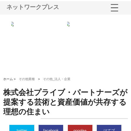
ネットワークプレス
選ば
株式会社名神精工の最新ニュー
有限会社エム・ビルドが南多摩
有
ルの
スリリース一覧と注目トピック
で選ばれる道路舗装と土木工事
ネ
の実力
ホーム >
その他業種
>
その他_法人・企業
株式会社プライブ・パートナーズが
提案する芸術と資産価値が共存する
理想の住まい
twitter
facebook
google+
はてブ