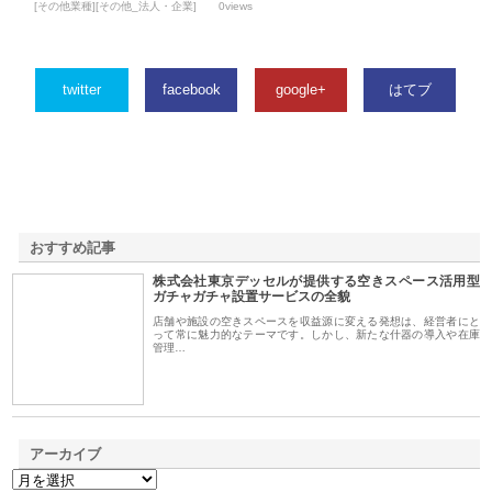
[その他業種][その他_法人・企業]
0views
twitter
facebook
google+
はてブ
おすすめ記事
株式会社東京デッセルが提供する空きスペース活用型
1
ガチャガチャ設置サービスの全貌
店舗や施設の空きスペースを収益源に変える発想は、経営者にと
って常に魅力的なテーマです。しかし、新たな什器の導入や在庫
管理…
アーカイブ