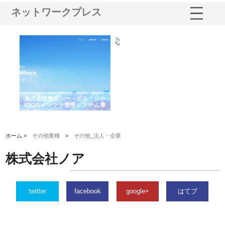
ネットワークプレス
がけ
株式会社東京シー・エム・シー
株式会社アクアスペースが水中
株
の実
のGISインフラ管理システム導
から陸上まで一貫施工できる理
れ
入メリット
由
強
ホーム >
その他業種
>
その他_法人・企業
株式会社ノア
twitter
facebook
google+
はてブ