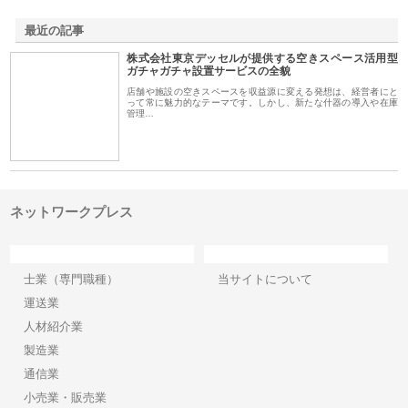
最近の記事
株式会社東京デッセルが提供する空きスペース活用型
ガチャガチャ設置サービスの全貌
店舗や施設の空きスペースを収益源に変える発想は、経営者にと
って常に魅力的なテーマです。しかし、新たな什器の導入や在庫
管理…
ネットワークプレス
カテゴリー
サイト情報
士業（専門職種）
当サイトについて
運送業
人材紹介業
製造業
通信業
小売業・販売業