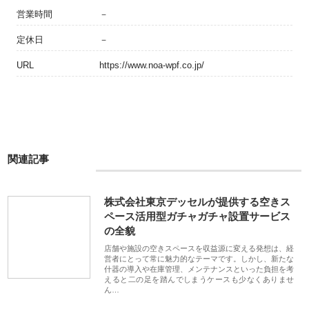
営業時間
－
定休日
－
URL
https://www.noa-wpf.co.jp/
関連記事
株式会社東京デッセルが提供する空きス
ペース活用型ガチャガチャ設置サービス
の全貌
店舗や施設の空きスペースを収益源に変える発想は、経
営者にとって常に魅力的なテーマです。しかし、新たな
什器の導入や在庫管理、メンテナンスといった負担を考
えると二の足を踏んでしまうケースも少なくありませ
ん…