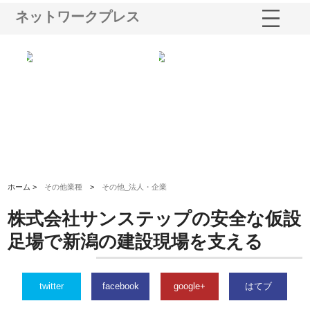
ネットワークプレス
る舗
ホクシン設備株式会社が手がけ
株式会社東京シー・エム・シー
株
る給排水空調消火設備工事の実
のGISインフラ管理システム導
か
績と強み
入メリット
由
ホーム >
その他業種
>
その他_法人・企業
株式会社サンステップの安全な仮設
足場で新潟の建設現場を支える
twitter
facebook
google+
はてブ