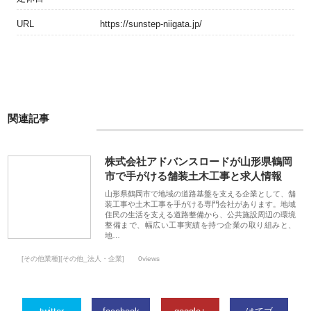
URL
https://sunstep-niigata.jp/
関連記事
株式会社アドバンスロードが山形県鶴岡
市で手がける舗装土木工事と求人情報
山形県鶴岡市で地域の道路基盤を支える企業として、舗
装工事や土木工事を手がける専門会社があります。地域
住民の生活を支える道路整備から、公共施設周辺の環境
整備まで、幅広い工事実績を持つ企業の取り組みと、
地…
[その他業種][その他_法人・企業]
0views