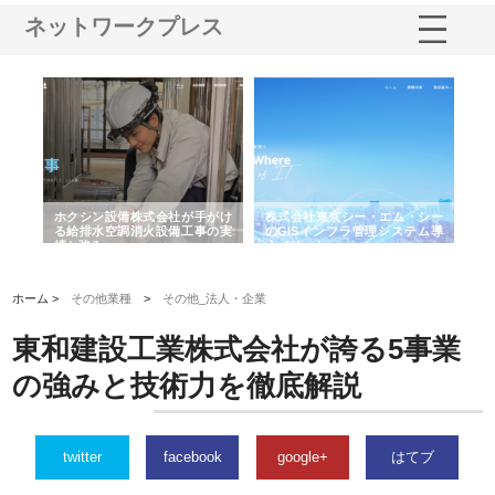
ネットワークプレス
る舗
ホクシン設備株式会社が手がけ
株式会社東京シー・エム・シー
株
る給排水空調消火設備工事の実
のGISインフラ管理システム導
か
績と強み
入メリット
由
ホーム >
その他業種
>
その他_法人・企業
東和建設工業株式会社が誇る5事業
の強みと技術力を徹底解説
twitter
facebook
google+
はてブ