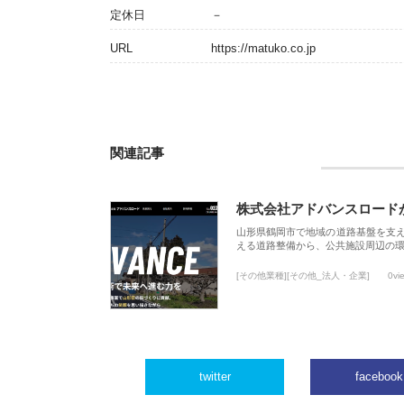
定休日
－
URL
https://matuko.co.jp
関連記事
株式会社アドバンスロード
山形県鶴岡市で地域の道路基盤を支
える道路整備から、公共施設周辺の
[その他業種][その他_法人・企業]
0vi
twitter
facebook