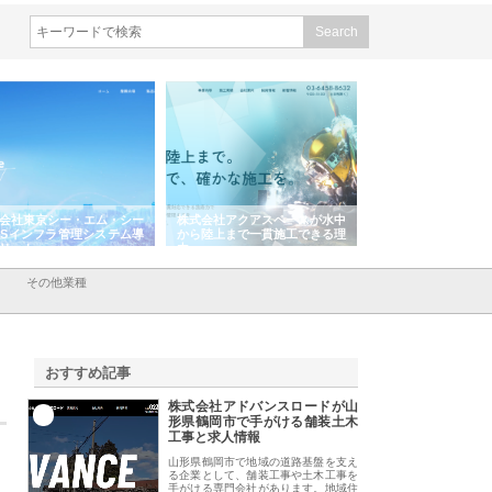
会社東京シー・エム・シー
株式会社アクアスペースが水中
株式会社地盤調査事
ISインフラ管理システム導
から陸上まで一貫施工できる理
れ続ける理由と建設
リット
由
強み
その他業種
おすすめ記事
株式会社アドバンスロードが山
1
形県鶴岡市で手がける舗装土木
工事と求人情報
山形県鶴岡市で地域の道路基盤を支え
る企業として、舗装工事や土木工事を
手がける専門会社があります。地域住