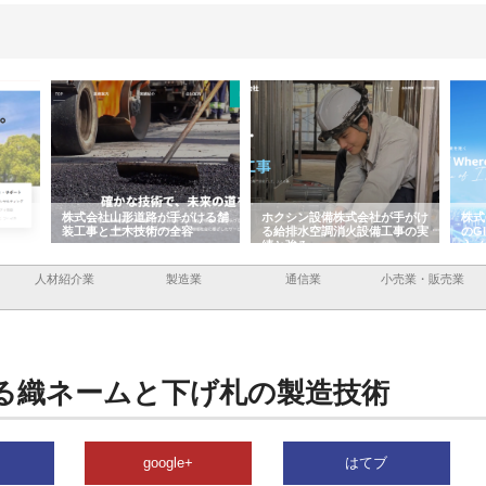
容と強
株式会社山形道路が手がける舗
ホクシン設備株式会社が手がけ
株式
装工事と土木技術の全容
る給排水空調消火設備工事の実
のG
績と強み
入メ
人材紹介業
製造業
通信業
小売業・販売業
る織ネームと下げ札の製造技術
google+
はてブ