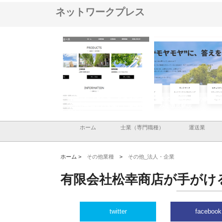
ネットワークプレス
ナツハラが建設と鋲螺
株式会社メタルエースの企業サ
株式会社ＣＳＡの事業内
暮らしを支える理由
イトが提供する充実した情報内
みを徹底解説
容とは
ホーム
士業（専門職種）
運送業
ホーム >
その他業種
>
その他_法人・企業
有限会社松幸商店が手がけ
twitter
facebook