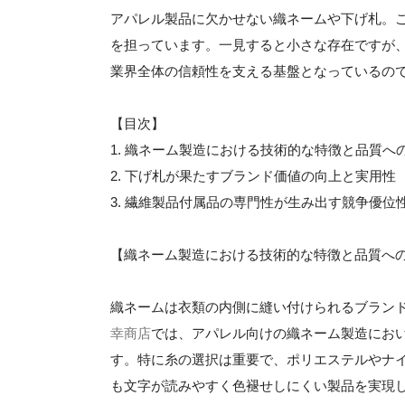
アパレル製品に欠かせない織ネームや下げ札。
を担っています。一見すると小さな存在ですが
業界全体の信頼性を支える基盤となっているの
【目次】
1. 織ネーム製造における技術的な特徴と品質へ
2. 下げ札が果たすブランド価値の向上と実用性
3. 繊維製品付属品の専門性が生み出す競争優位
【織ネーム製造における技術的な特徴と品質へ
織ネームは衣類の内側に縫い付けられるブラン
幸商店
では、アパレル向けの織ネーム製造にお
す。特に糸の選択は重要で、ポリエステルやナ
も文字が読みやすく色褪せしにくい製品を実現