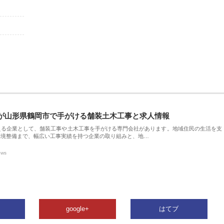
が山形県鶴岡市で手がける舗装土木工事と求人情報
える企業として、舗装工事や土木工事を手がける専門会社があります。地域住民の生活を支
環境整備まで、幅広い工事実績を持つ企業の取り組みと、地…
ews
google+
はてブ