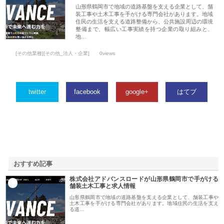
山形県鶴岡市で地域の道路基盤を支える企業として、舗
装工事や土木工事を手がける専門会社があります。地域
住民の生活を支える道路整備から、公共施設周辺の環境
整備まで、幅広い工事実績を持つ企業の取り組みと、
地…
[その他業種][その他_法人・企業]
0views
twitter
facebook
google+
はてブ
おすすめ記事
株式会社アドバンスロードが山形県鶴岡市で手がける
1
舗装土木工事と求人情報
山形県鶴岡市で地域の道路基盤を支える企業として、舗装工事や
土木工事を手がける専門会社があります。地域住民の生活を支え
る道…