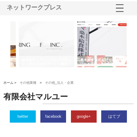
ネットワークプレス
や店
株式会社スプリングエフが選ば
桑木給食株式会社が福山市で選
株
る理
れる理由とOEMアパレル製造の
ばれる手作り弁当配達の理由
れ
強み
ホーム >
その他業種
>
その他_法人・企業
有限会社マルユー
twitter
facebook
google+
はてブ