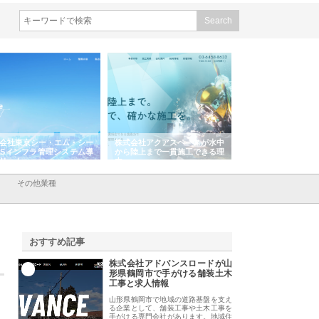
会社東京シー・エム・シー
株式会社アクアスペースが水中
株式会社地盤調査事
ISインフラ管理システム導
から陸上まで一貫施工できる理
れ続ける理由と建設
リット
由
強み
その他業種
おすすめ記事
株式会社アドバンスロードが山
1
形県鶴岡市で手がける舗装土木
工事と求人情報
山形県鶴岡市で地域の道路基盤を支え
る企業として、舗装工事や土木工事を
手がける専門会社があります。地域住