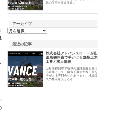
民の生活を支える道…
アーカイブ
ら
域
最近の記事
株式会社アドバンスロードが山
形県鶴岡市で手がける舗装土木
工事と求人情報
メ
山形県鶴岡市で地域の道路基盤を支え
る企業として、舗装工事や土木工事を
手がける専門会社があります。地域住
民の生活を支える道…
あ
の