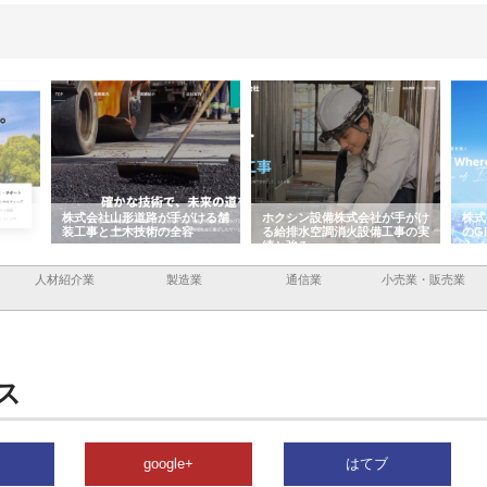
容と強
株式会社山形道路が手がける舗
ホクシン設備株式会社が手がけ
株式
装工事と土木技術の全容
る給排水空調消火設備工事の実
のG
績と強み
入メ
人材紹介業
製造業
通信業
小売業・販売業
ス
google+
はてブ