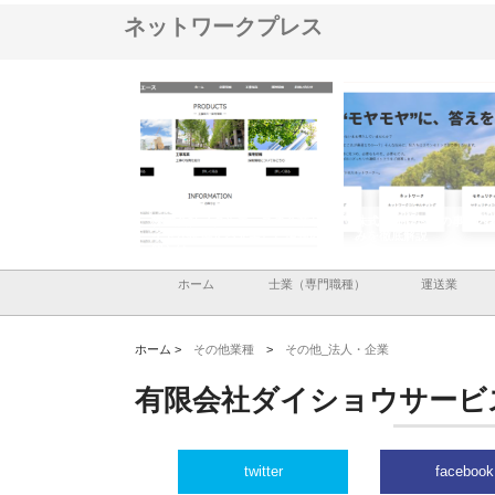
ネットワークプレス
ナツハラが建設と鋲螺
株式会社メタルエースの企業サ
株式会社ＣＳＡの事業内
暮らしを支える理由
イトが提供する充実した情報内
みを徹底解説
容とは
ホーム
士業（専門職種）
運送業
ホーム >
その他業種
>
その他_法人・企業
有限会社ダイショウサービ
twitter
facebook