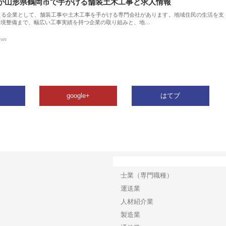
が山形県鶴岡市で手がける舗装土木工事と求人情報
える企業として、舗装工事や土木工事を手がける専門会社があります。地域住民の生活を支
環境整備まで、幅広い工事実績を持つ企業の取り組みと、地…
ews
google+
はてブ
カテゴリー
士業（専門職種）
運送業
人材紹介業
製造業