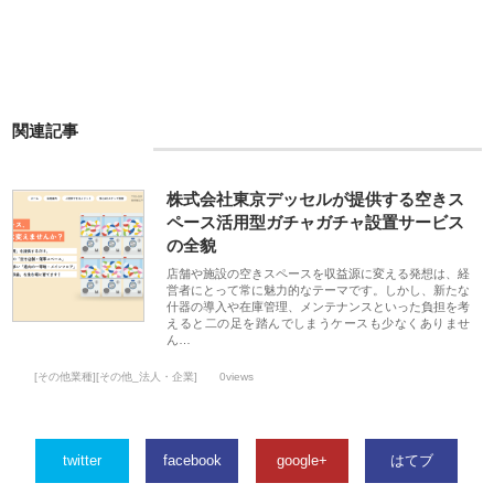
関連記事
株式会社東京デッセルが提供する空きス
ペース活用型ガチャガチャ設置サービス
の全貌
店舗や施設の空きスペースを収益源に変える発想は、経
営者にとって常に魅力的なテーマです。しかし、新たな
什器の導入や在庫管理、メンテナンスといった負担を考
えると二の足を踏んでしまうケースも少なくありませ
ん…
[その他業種][その他_法人・企業]
0views
twitter
facebook
google+
はてブ