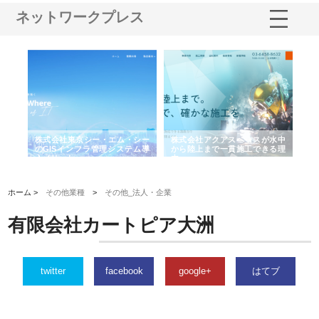
ネットワークプレス
がけ
株式会社東京シー・エム・シー
株式会社アクアスペースが水中
株
の実
のGISインフラ管理システム導
から陸上まで一貫施工できる理
れ
入メリット
由
強
ホーム >
その他業種
>
その他_法人・企業
有限会社カートピア大洲
twitter
facebook
google+
はてブ