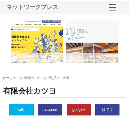
ネットワークプレス
ノー
株式会社耕文社が品川で実現す
株式会社ナカモトがホテルや店
株
の専
る販促物製作から配送までワン
舗の内装改修で選ばれ続ける理
れ
ストップ対応
由
強
ホーム >
その他業種
>
その他_法人・企業
有限会社カツヨ
twitter
facebook
google+
はてブ