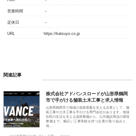
営業時間
－
定休日
－
URL
https://katsuyo.co.jp
関連記事
株式会社アドバンスロードが山形県鶴岡
市で手がける舗装土木工事と求人情報
山形県鶴岡市で地域の道路基盤を支える企業として、舗
装工事や土木工事を手がける専門会社があります。地域
住民の生活を支える道路整備から、公共施設周辺の環境
整備まで、幅広い工事実績を持つ企業の取り組みと、
地…
[その他業種][その他_法人・企業]
0views