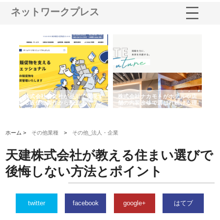
ネットワークプレス
ノー
株式会社耕文社が品川で実現す
株式会社ナカモトがホテルや店
株
の専
る販促物製作から配送までワン
舗の内装改修で選ばれ続ける理
れ
ストップ対応
由
強
ホーム >
その他業種
>
その他_法人・企業
天建株式会社が教える住まい選びで
後悔しない方法とポイント
twitter
facebook
google+
はてブ