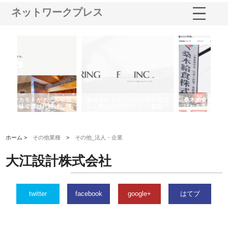
ネットワークプレス
ルや店
株式会社スプリングエフが選ば
桑木給食株式会社が福山市で選
ける理
れる理由とOEMアパレル製造の
ばれる手作り弁当配達の理由
強み
ホーム >
その他業種
>
その他_法人・企業
大江設計株式会社
twitter
facebook
google+
はてブ