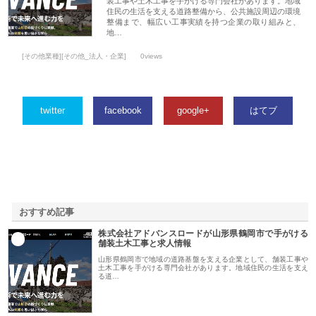
装工事や土木工事を手がける専門会社があります。地域
住民の生活を支える道路整備から、公共施設周辺の環境
整備まで、幅広い工事実績を持つ企業の取り組みと、
地…
[その他業種][その他_法人・企業]
0views
twitter
facebook
google+
はてブ
おすすめ記事
株式会社アドバンスロードが山形県鶴岡市で手がける
1
舗装土木工事と求人情報
山形県鶴岡市で地域の道路基盤を支える企業として、舗装工事や
土木工事を手がける専門会社があります。地域住民の生活を支え
る道…