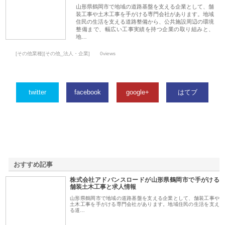
山形県鶴岡市で地域の道路基盤を支える企業として、舗
装工事や土木工事を手がける専門会社があります。地域
住民の生活を支える道路整備から、公共施設周辺の環境
整備まで、幅広い工事実績を持つ企業の取り組みと、
地…
[その他業種][その他_法人・企業]
0views
twitter
facebook
google+
はてブ
おすすめ記事
株式会社アドバンスロードが山形県鶴岡市で手がける
1
舗装土木工事と求人情報
山形県鶴岡市で地域の道路基盤を支える企業として、舗装工事や
土木工事を手がける専門会社があります。地域住民の生活を支え
る道…