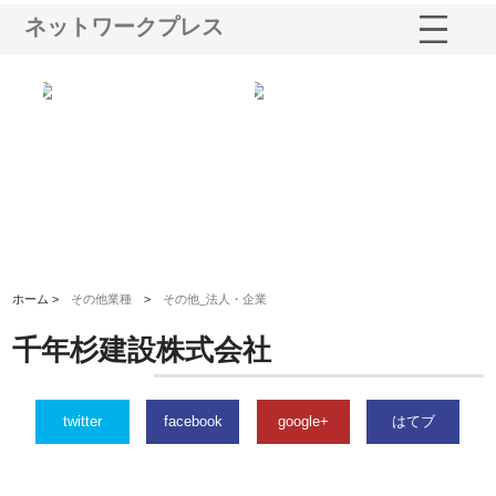
ネットワークプレス
多摩
有限会社松幸商店が手がける織
北海道軽金属株式会社がスノー
株
工事
ネームと下げ札の製造技術
フライとテーパーブロックの専
る
用ページを新設
ス
ホーム >
その他業種
>
その他_法人・企業
千年杉建設株式会社
twitter
facebook
google+
はてブ