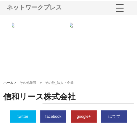
ネットワークプレス
三河
株式会社ナツハラが建設と鋲螺
株式会社メタルエースの企業サ
株
構空
で滋賀の暮らしを支える理由
イトが提供する充実した情報内
み
容とは
ホーム >
その他業種
>
その他_法人・企業
信和リース株式会社
twitter
facebook
google+
はてブ