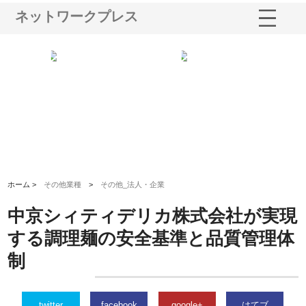
ネットワークプレス
シー
株式会社アクアスペースが水中
株式会社地盤調査事務所が選ば
株
ム導
から陸上まで一貫施工できる理
れ続ける理由と建設コンサルの
ス
由
強み
ホーム >
その他業種
>
その他_法人・企業
中京シィティデリカ株式会社が実現
する調理麺の安全基準と品質管理体
制
twitter
facebook
google+
はてブ