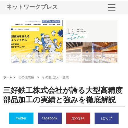
ネットワークプレス
ノー
株式会社耕文社が品川で実現す
株式会社ナカモトがホテルや店
株
の専
る販促物製作から配送までワン
舗の内装改修で選ばれ続ける理
れ
ストップ対応
由
強
ホーム >
その他業種
>
その他_法人・企業
三好鉄工株式会社が誇る大型高精度
部品加工の実績と強みを徹底解説
twitter
facebook
google+
はてブ