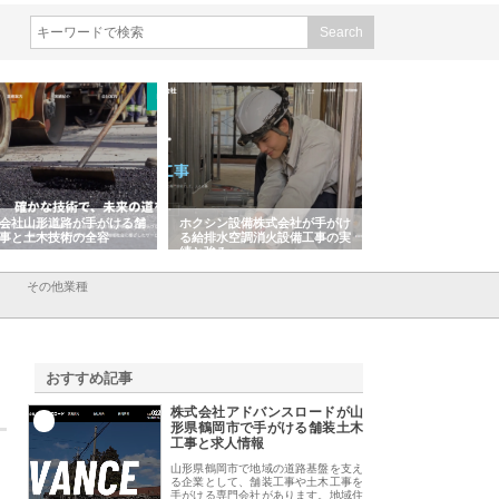
会社山形道路が手がける舗
ホクシン設備株式会社が手がけ
株式会社東京シー・
事と土木技術の全容
る給排水空調消火設備工事の実
のGISインフラ管理
績と強み
入メリット
その他業種
おすすめ記事
株式会社アドバンスロードが山
1
形県鶴岡市で手がける舗装土木
工事と求人情報
山形県鶴岡市で地域の道路基盤を支え
る企業として、舗装工事や土木工事を
手がける専門会社があります。地域住