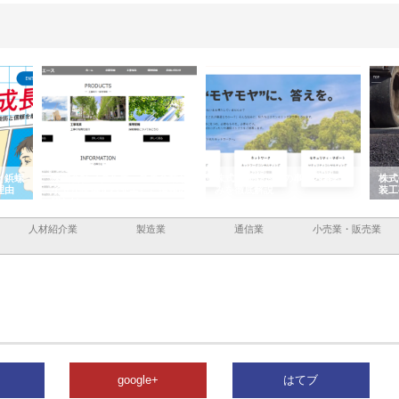
と鋲螺
株式会社メタルエースの企業サ
株式会社ＣＳＡの事業内容と強
株式
理由
イトが提供する充実した情報内
みを徹底解説
装工
容とは
人材紹介業
製造業
通信業
小売業・販売業
google+
はてブ