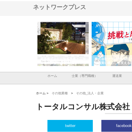
ネットワークプレス
アセットイノベーショ
庭楽株式会社が知多半島と三河
株式会社ナツハラが建設
ルーム投資で始める資
と名古屋で叶える理想の外構空
で滋賀の暮らしを支える
老後準備
間
ホーム
士業（専門職種）
運送業
ホーム >
その他業種
>
その他_法人・企業
トータルコンサル株式会社
twitter
facebook