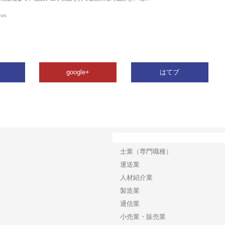
ews
google+
はてブ
カテゴリー
士業（専門職種）
運送業
人材紹介業
製造業
通信業
小売業・販売業