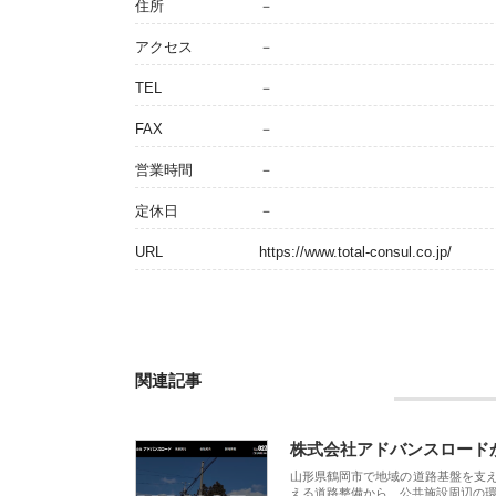
住所
－
アクセス
－
TEL
－
FAX
－
営業時間
－
定休日
－
URL
https://www.total-consul.co.jp/
関連記事
株式会社アドバンスロード
山形県鶴岡市で地域の道路基盤を支
える道路整備から、公共施設周辺の