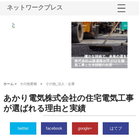
ネットワークプレス
株式会社ＣＳＡの事業内容と強
株式会社山形道路が手がける舗
ホクシン
みを徹底解説
装工事と土木技術の全容
る給排水
績と強み
ホーム >
その他業種
>
その他_法人・企業
あかり電気株式会社の住宅電気工事
が選ばれる理由と実績
twitter
facebook
google+
はてブ