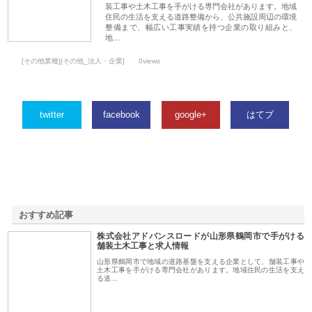
装工事や土木工事を手がける専門会社があります。地域
住民の生活を支える道路整備から、公共施設周辺の環境
整備まで、幅広い工事実績を持つ企業の取り組みと、
地…
[その他業種][その他_法人・企業]
0views
twitter
facebook
google+
はてブ
おすすめ記事
株式会社アドバンスロードが山形県鶴岡市で手がける
1
舗装土木工事と求人情報
山形県鶴岡市で地域の道路基盤を支える企業として、舗装工事や
土木工事を手がける専門会社があります。地域住民の生活を支え
る道…