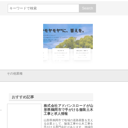
会社メタルエースの企業サ
株式会社ＣＳＡの事業内容と強
株式会社山形道路が
が提供する充実した情報内
みを徹底解説
装工事と土木技術の
は
その他業種
おすすめ記事
株式会社アドバンスロードが山
1
形県鶴岡市で手がける舗装土木
工事と求人情報
山形県鶴岡市で地域の道路基盤を支え
る企業として、舗装工事や土木工事を
手がける専門会社があります。地域住