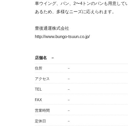
車ウイング、バン、2〜4トンのバンも用意して
あるため、多様なニーズに応えられます。
豊後通運株式会社
http://www.bungo-tsuun.co.jp/
店舗名
－
住所
－
アクセス
－
TEL
－
FAX
－
営業時間
－
定休日
－