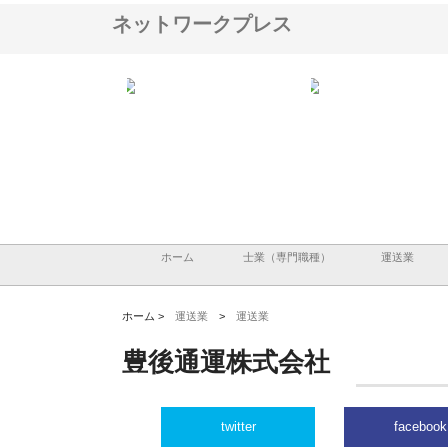
ネットワークプレス
翔栄が草津市で担う建
株式会社ＯＮＯｃｏｍｐａｎｙ
株式会社アセットイノベ
事の現場力と信頼性
が岡山から広域配送を実現でき
ンのワンルーム投資で始
る理由
産形成と老後準備
ホーム
士業（専門職種）
運送業
ホーム >
運送業
>
運送業
豊後通運株式会社
twitter
facebook