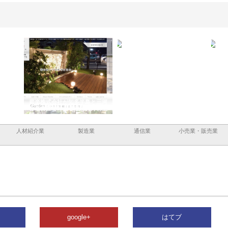
ーショ
庭楽株式会社が知多半島と三河
株式会社ナツハラが建設と鋲螺
株式
める資
と名古屋で叶える理想の外構空
で滋賀の暮らしを支える理由
イト
間
容と
人材紹介業
製造業
通信業
小売業・販売業
google+
はてブ