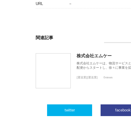
URL
－
関連記事
株式会社エムケー
株式会社エムケーは、物流サービスと
配便からスタートし、徐々に事業を
[運送業][運送業]
0views
twitter
facebook