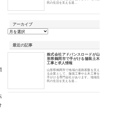
民の生活を支える道…
アーカイブ
最近の記事
株式会社アドバンスロードが山
形県鶴岡市で手がける舗装土木
工事と求人情報
関
山形県鶴岡市で地域の道路基盤を支え
る企業として、舗装工事や土木工事を
手がける専門会社があります。地域住
民の生活を支える道…
転
け