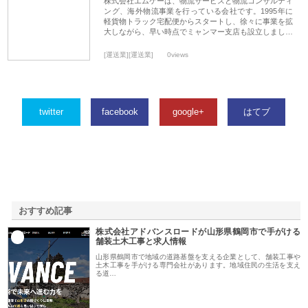
株式会社エムケーは、物流サービスと物流コンサルティ
ング、海外物流事業を行っている会社です。1995年に
軽貨物トラック宅配便からスタートし、徐々に事業を拡
大しながら、早い時点でミャンマー支店も設立しまし…
[運送業][運送業]
0views
twitter
facebook
google+
はてブ
おすすめ記事
株式会社アドバンスロードが山形県鶴岡市で手がける
1
舗装土木工事と求人情報
山形県鶴岡市で地域の道路基盤を支える企業として、舗装工事や
土木工事を手がける専門会社があります。地域住民の生活を支え
る道…