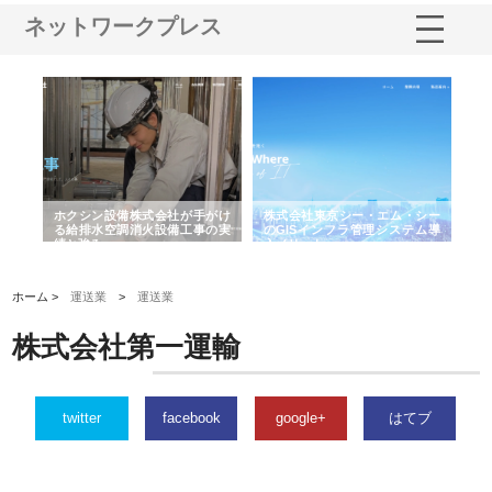
ネットワークプレス
る舗
ホクシン設備株式会社が手がけ
株式会社東京シー・エム・シー
株
る給排水空調消火設備工事の実
のGISインフラ管理システム導
か
績と強み
入メリット
由
ホーム >
運送業
>
運送業
株式会社第一運輸
twitter
facebook
google+
はてブ