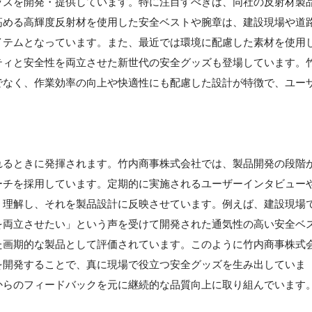
ッズを開発・提供しています。特に注目すべきは、同社の反射材製
高める高輝度反射材を使用した安全ベストや腕章は、建設現場や道
イテムとなっています。また、最近では環境に配慮した素材を使用
ティと安全性を両立させた新世代の安全グッズも登場しています。
でなく、作業効率の向上や快適性にも配慮した設計が特徴で、ユー
れるときに発揮されます。竹内商事株式会社では、製品開発の段階
ーチを採用しています。定期的に実施されるユーザーインタビュー
く理解し、それを製品設計に反映させています。例えば、建設現場
を両立させたい」という声を受けて開発された通気性の高い安全ベ
た画期的な製品として評価されています。このように竹内商事株式
を開発することで、真に現場で役立つ安全グッズを生み出していま
からのフィードバックを元に継続的な品質向上に取り組んでいます