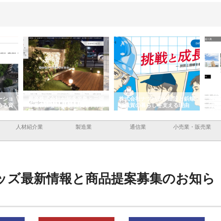
ーショ
庭楽株式会社が知多半島と三河
株式会社ナツハラが建設と鋲螺
株式
める資
と名古屋で叶える理想の外構空
で滋賀の暮らしを支える理由
イト
間
容と
人材紹介業
製造業
通信業
小売業・販売業
ッズ最新情報と商品提案募集のお知ら