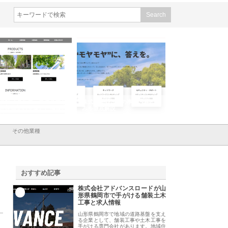
会社メタルエースの企業サ
株式会社ＣＳＡの事業内容と強
株式会社山形道路が
が提供する充実した情報内
みを徹底解説
装工事と土木技術の
は
その他業種
おすすめ記事
株式会社アドバンスロードが山
1
形県鶴岡市で手がける舗装土木
工事と求人情報
山形県鶴岡市で地域の道路基盤を支え
る企業として、舗装工事や土木工事を
手がける専門会社があります。地域住