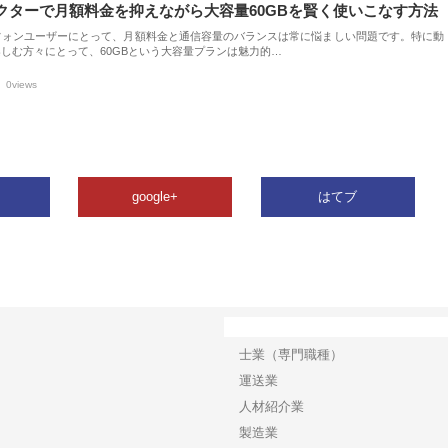
クターで月額料金を抑えながら大容量60GBを賢く使いこなす方法
フォンユーザーにとって、月額料金と通信容量のバランスは常に悩ましい問題です。特に動
しむ方々にとって、60GBという大容量プランは魅力的…
0views
google+
はてブ
カテゴリー
士業（専門職種）
運送業
人材紹介業
製造業