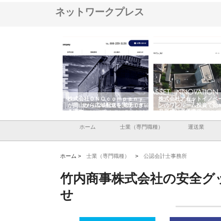
ネットワークプレス
翔栄が草津市で担う建
株式会社ＯＮＯｃｏｍｐａｎｙ
株式会社アセットイノベ
事の現場力と信頼性
が岡山から広域配送を実現でき
ンのワンルーム投資で始
る理由
産形成と老後準備
ホーム
士業（専門職種）
運送業
ホーム >
士業（専門職種）
>
公認会計士事務所
竹内商事株式会社の安全グ
せ