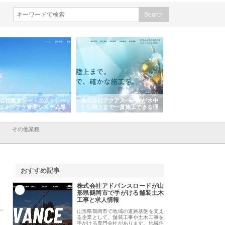
式会社アクアスペースが水中
株式会社地盤調査事務所が選ば
株式会社名神精工
ら陸上まで一貫施工できる理
れ続ける理由と建設コンサルの
スリリース一覧と
強み
その他業種
おすすめ記事
株式会社アドバンスロードが山
1
形県鶴岡市で手がける舗装土木
工事と求人情報
山形県鶴岡市で地域の道路基盤を支え
る企業として、舗装工事や土木工事を
手がける専門会社があります。地域住