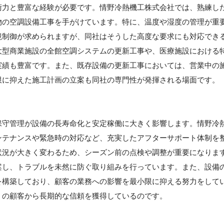
術力と豊富な経験が必要です。情野冷熱機工株式会社では、熟練し
物の空調設備工事を手がけています。特に、温度や湿度の管理が重
境制御が求められますが、同社はそうした高度な要求にも対応でき
大型商業施設の全館空調システムの更新工事や、医療施設における
実績も豊富です。また、既存設備の更新工事においては、営業中の
限に抑えた施工計画の立案も同社の専門性が発揮される場面です。
保守管理が設備の長寿命化と安定稼働に大きく影響します。情野冷
ンテナンスや緊急時の対応など、充実したアフターサポート体制を
状況が大きく変わるため、シーズン前の点検や調整が重要になりま
案し、トラブルを未然に防ぐ取り組みを行っています。また、設備
を構築しており、顧客の業務への影響を最小限に抑える努力をして
くの顧客から長期的な信頼を獲得しているのです。