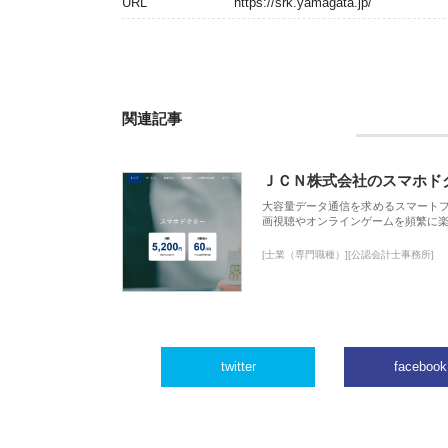
URL
https://srk.yamagata.jp/
関連記事
ＪＣＮ株式会社のスマホド
大容量データ通信を求めるスマート
画視聴やオンラインゲームを頻繁に楽
[士業（専門職種）][公認会計士事務所]
twitter
facebook