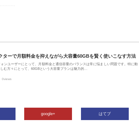
クターで月額料金を抑えながら大容量60GBを賢く使いこなす方法
フォンユーザーにとって、月額料金と通信容量のバランスは常に悩ましい問題です。特に動
しむ方々にとって、60GBという大容量プランは魅力的…
0views
google+
はてブ