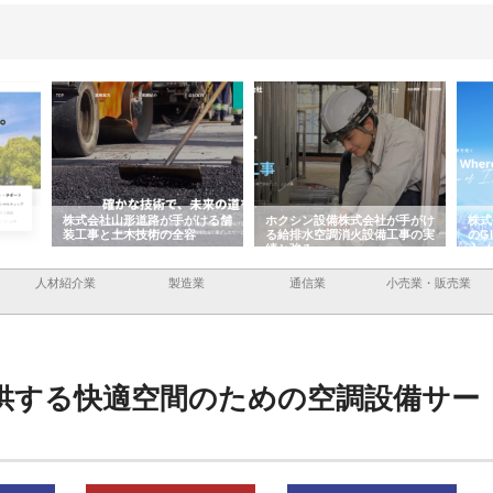
がける舗
ホクシン設備株式会社が手がけ
株式会社東京シー・エム・シー
株
容
る給排水空調消火設備工事の実
のGISインフラ管理システム導
か
績と強み
入メリット
由
人材紹介業
製造業
通信業
小売業・販売業
供する快適空間のための空調設備サー