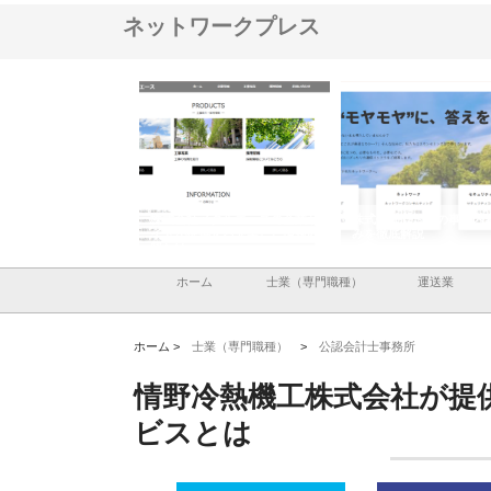
ネットワークプレス
社メタルエースの企業サ
株式会社ＣＳＡの事業内容と強
株式会社山形道路が手
提供する充実した情報内
みを徹底解説
装工事と土木技術の全
ホーム
士業（専門職種）
運送業
ホーム >
士業（専門職種）
>
公認会計士事務所
情野冷熱機工株式会社が提
ビスとは