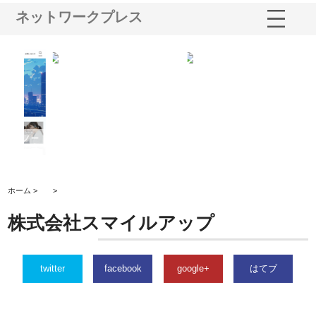
ネットワークプレス
ノー
株式会社耕文社が品川で実現す
株式会社ナカモトがホテルや店
株
の専
る販促物製作から配送までワン
舗の内装改修で選ばれ続ける理
れ
ストップ対応
由
強
ホーム >
>
株式会社スマイルアップ
twitter
facebook
google+
はてブ